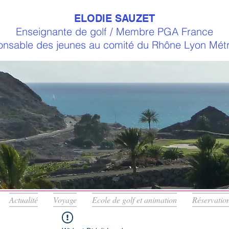
ELODIE SAUZET
Enseignante de golf / Membre PGA France
nsable des jeunes au comité du Rhône Lyon Mét
Actualité
Voyage
Ecole de golf et animation
Réservatio